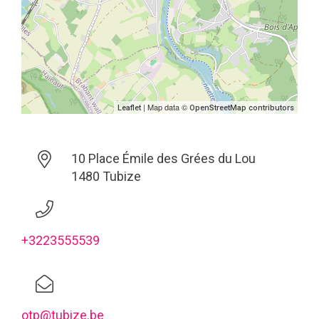
| Map data ©
Leaflet
OpenStreetMap contributors
10 Place Émile des Grées du Lou
1480 Tubize
+3223555539
otp@tubize.be