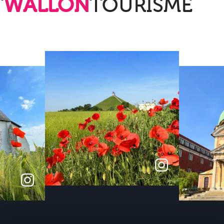
T
WALLON
TOURISME