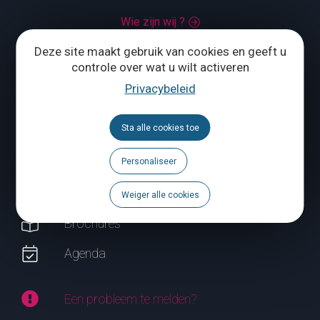
Wie zijn wij ?
Deze site maakt gebruik van cookies en geeft u
Grand Place 1 – 1370 Jodoigne
controle over wat u wilt activeren
Tél.
+32 (0) 10 56 09 70
Privacybeleid
Sta alle cookies toe
ONS CONTACTEREN
Personaliseer
Volg ons
Weiger alle cookies
Brochures
Agenda
Een probleem te melden?