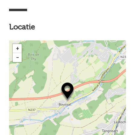
Locatie
+
−