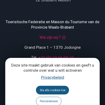
Toeristische Federatie en Maison du Tourisme van de
Provincie Waals-Brabant
Wie zijn wij ?
Grand Place 1 – 1370 Jodoigne
Tél.
+32 (0) 10 56 09 70
Deze site maakt gebruik van cookies en geeft u
controle over wat u wilt activeren
Privacybeleid
ONS CONTACTEREN
Volg ons
Sta alle cookies toe
Personaliseer
Brochures