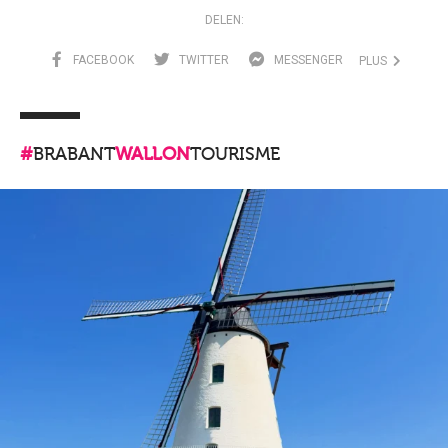
DELEN:
FACEBOOK
TWITTER
MESSENGER
PLUS
#
BRABANT
WALLON
TOURISME