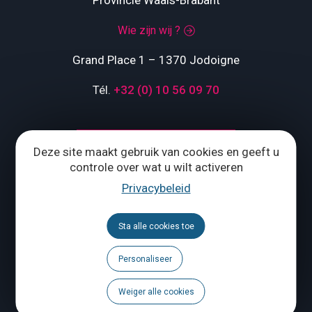
Provincie Waals-Brabant
Wie zijn wij ?
Grand Place 1 – 1370 Jodoigne
Tél.
+32 (0) 10 56 09 70
ONS CONTACTEREN
Deze site maakt gebruik van cookies en geeft u
controle over wat u wilt activeren
Privacybeleid
Volg ons
Brochures
Sta alle cookies toe
Agenda
Personaliseer
Weiger alle cookies
Een probleem te melden?