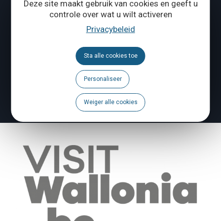
Deze site maakt gebruik van cookies en geeft u
controle over wat u wilt activeren
Volg ons
Privacybeleid
Brochures
Sta alle cookies toe
Agenda
Personaliseer
Een probleem te melden?
Weiger alle cookies