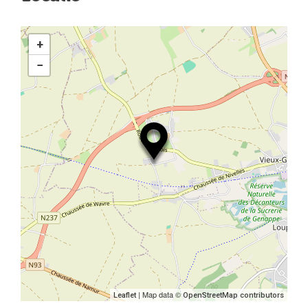
+
−
| Map data ©
Leaflet
OpenStreetMap contributors