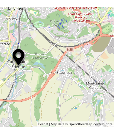
| Map data ©
Leaflet
OpenStreetMap contributors