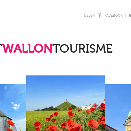
DELEN:
FACEBOOK
T
WALLON
TOURISME