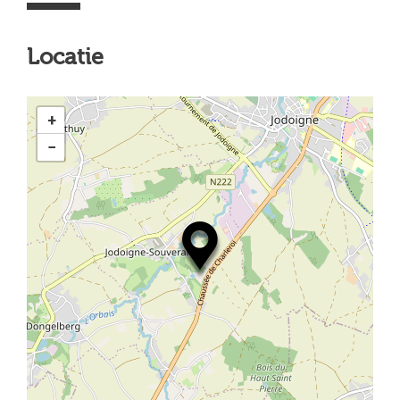
Locatie
+
−