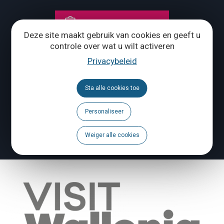
ONS CONTACTEREN
Deze site maakt gebruik van cookies en geeft u
controle over wat u wilt activeren
Volg ons
Privacybeleid
Brochures
Sta alle cookies toe
Agenda
Personaliseer
Een probleem te melden?
Weiger alle cookies