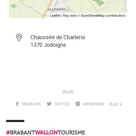
| Map data ©
Leaflet
OpenStreetMap contributors
Chaussée de Charleroi
1370 Jodoigne
DELEN:
FACEBOOK
TWITTER
MESSENGER
PLUS
#
BRABANT
WALLON
TOURISME