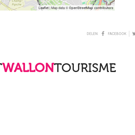
| Map data ©
Leaflet
OpenStreetMap contributors
DELEN:
FACEBOOK
T
WALLON
TOURISME