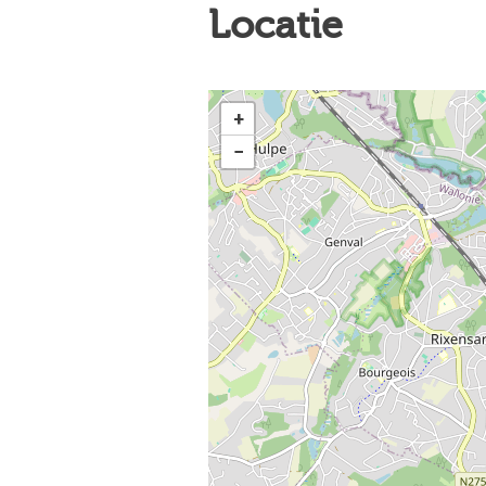
Locatie
+
−