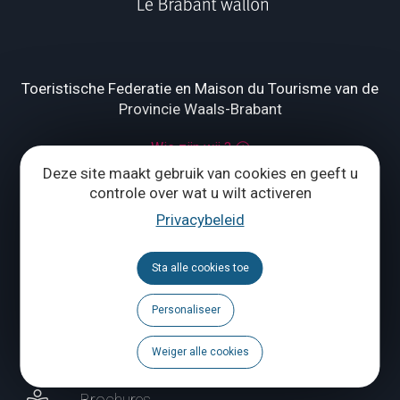
Toeristische Federatie en Maison du Tourisme van de
Provincie Waals-Brabant
Wie zijn wij ?
Deze site maakt gebruik van cookies en geeft u
Grand Place 1 – 1370 Jodoigne
controle over wat u wilt activeren
Privacybeleid
Tél.
+32 (0) 10 56 09 70
Sta alle cookies toe
ONS CONTACTEREN
Personaliseer
Volg ons
Weiger alle cookies
Brochures