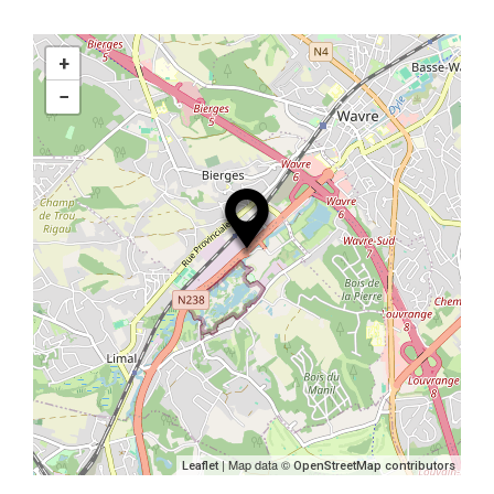
+
−
| Map data ©
Leaflet
OpenStreetMap contributors