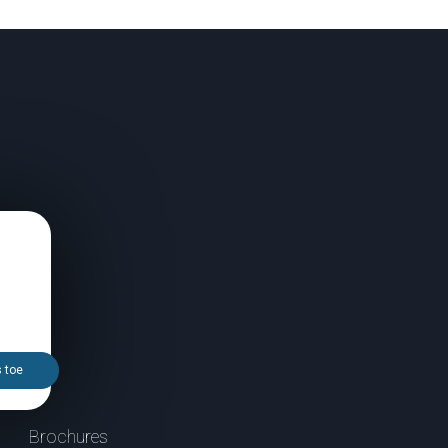
s toe
Brochures