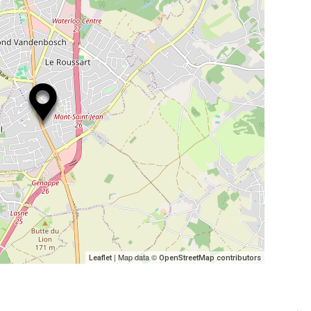
| Map data ©
Leaflet
OpenStreetMap contributors