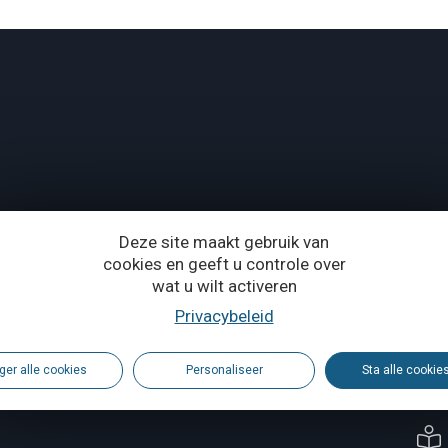
Deze site maakt gebruik van
cookies en geeft u controle over
wat u wilt activeren
Privacybeleid
vincie Waals-Brabant
ger alle cookies
Personaliseer
Sta alle cookie