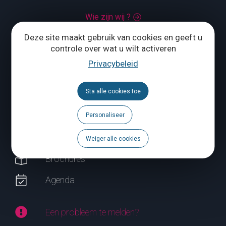
Wie zijn wij ?
Deze site maakt gebruik van cookies en geeft u
Grand Place 1 – 1370 Jodoigne
controle over wat u wilt activeren
Tél.
+32 (0) 10 56 09 70
Privacybeleid
Sta alle cookies toe
ONS CONTACTEREN
Personaliseer
Volg ons
Weiger alle cookies
Brochures
Agenda
Een probleem te melden?