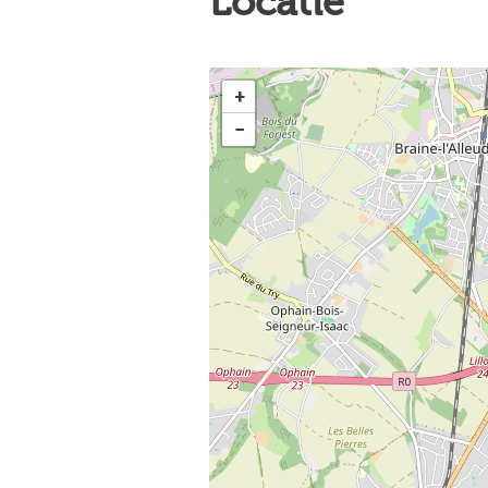
Locatie
+
−