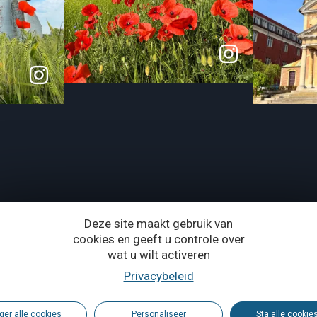
Deze site maakt gebruik van
cookies en geeft u controle over
wat u wilt activeren
Privacybeleid
vincie Waals-Brabant
ger alle cookies
Personaliseer
Sta alle cookie