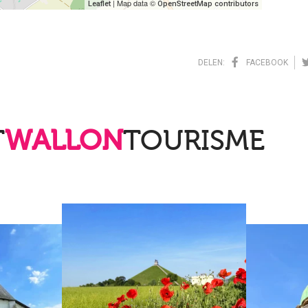
| Map data ©
Leaflet
OpenStreetMap contributors
DELEN:
FACEBOOK
T
WALLON
TOURISME