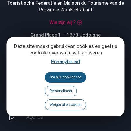
Toeristische Federatie en Maison du Tourisme van de
Provincie Waals-Brabant
Wie zijn wij ?
Grand Place 1 – 1370 Jodoigne
Deze site maakt gebruik van cookies en geeft u
Tél.
+32 (0) 10 56 09 70
controle over wat u wilt activeren
Privacybeleid
ONS CONTACTEREN
Sta alle cookies toe
Volg ons
Personaliseer
Brochures
Weiger alle cookies
Agenda