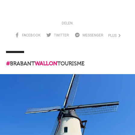
DELEN:
FACEBOOK
TWITTER
MESSENGER
PLUS
#
BRABANT
WALLON
TOURISME