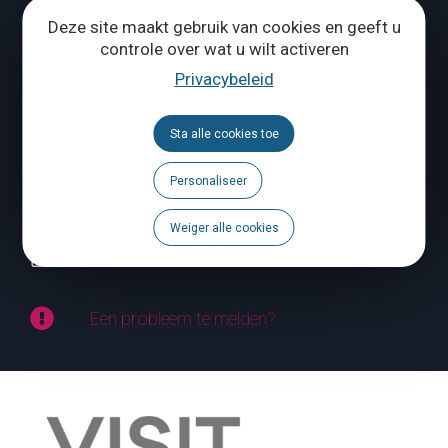
Tél.
+32 (0) 10 56 09 70
Deze site maakt gebruik van cookies en geeft u
controle over wat u wilt activeren
Privacybeleid
ONS CONTACTEREN
Sta alle cookies toe
Volg ons
Personaliseer
Brochures
Weiger alle cookies
Agenda
Een probleem te melden?