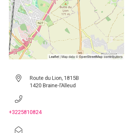
| Map data ©
Leaflet
OpenStreetMap contributors
Route du Lion, 1815B
1420 Braine-l’Alleud
+3225810824