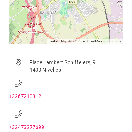
| Map data ©
Leaflet
OpenStreetMap contributors
Place Lambert Schiffelers, 9
1400 Nivelles
+3267210312
+32473277699