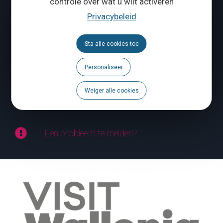
controle over wat u wilt activeren
Privacybeleid
ONS CONTACTEREN
Sta alle cookies toe
Volg ons
Personaliseer
Brochures
Weiger alle cookies
Agenda
Een probleem te melden?