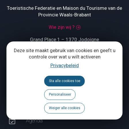
Toeristische Federatie en Maison du Tourisme van de
Provincie Waals-Brabant
Wie zijn wij ?
Grand Place 1 – 1370 Jodoigne
Deze site maakt gebruik van cookies en geeft u
Tél.
+32 (0) 10 56 09 70
controle over wat u wilt activeren
Privacybeleid
ONS CONTACTEREN
Sta alle cookies toe
Volg ons
Personaliseer
Brochures
Weiger alle cookies
Agenda