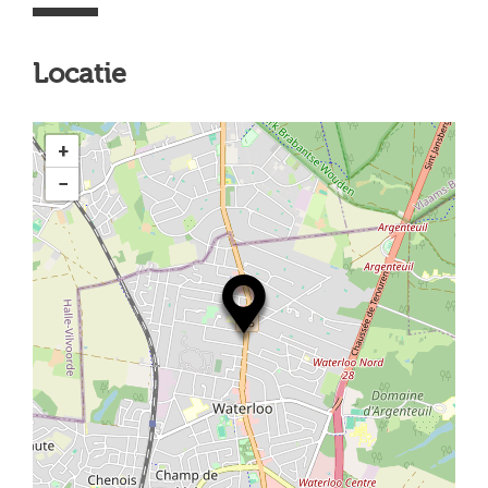
Locatie
+
−