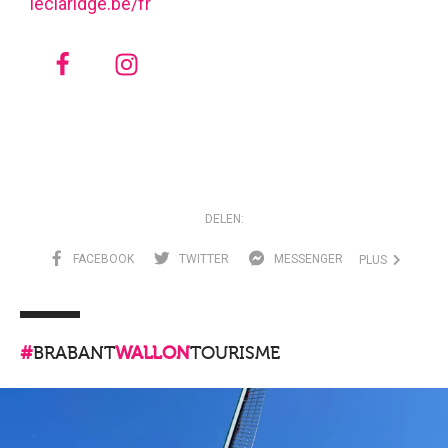
leclaridge.be/fr
DELEN:
FACEBOOK
TWITTER
MESSENGER
PLUS
#
BRABANT
WALLON
TOURISME