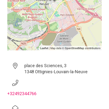
| Map data ©
Leaflet
OpenStreetMap contributors
place des Sciences, 3
1348 Ottignies-Louvain-la-Neuve
+32492344766