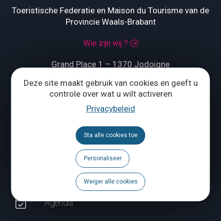
Toeristische Federatie en Maison du Tourisme van de
Provincie Waals-Brabant
Wie zijn wij ?
Grand Place 1 – 1370 Jodoigne
Deze site maakt gebruik van cookies en geeft u
Tél.
+32 (0) 10 56 09 70
controle over wat u wilt activeren
Privacybeleid
ONS CONTACTEREN
Sta alle cookies toe
Volg ons
Personaliseer
Brochures
Weiger alle cookies
Agenda