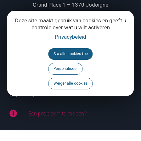
Grand Place 1 – 1370 Jodoigne
Tél.
+32 (0) 10 56 09 70
Deze site maakt gebruik van cookies en geeft u
controle over wat u wilt activeren
Privacybeleid
ONS CONTACTEREN
Sta alle cookies toe
Volg ons
Personaliseer
Brochures
Weiger alle cookies
Agenda
Een probleem te melden?