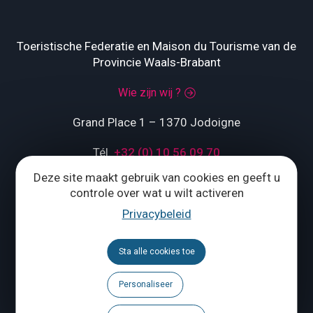
Toeristische Federatie en Maison du Tourisme van de
Provincie Waals-Brabant
Wie zijn wij ?
Grand Place 1 – 1370 Jodoigne
Tél.
+32 (0) 10 56 09 70
Deze site maakt gebruik van cookies en geeft u
controle over wat u wilt activeren
ONS CONTACTEREN
Privacybeleid
Volg ons
Sta alle cookies toe
Personaliseer
Brochures