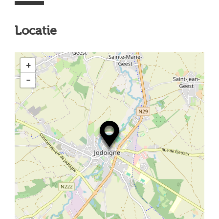
Locatie
+
−