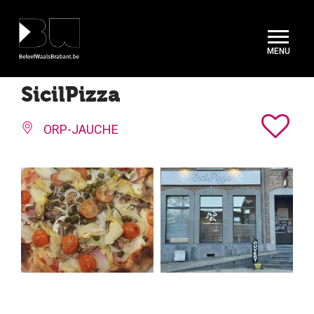
Cookies beheer paneel
SicilPizza
ORP-JAUCHE