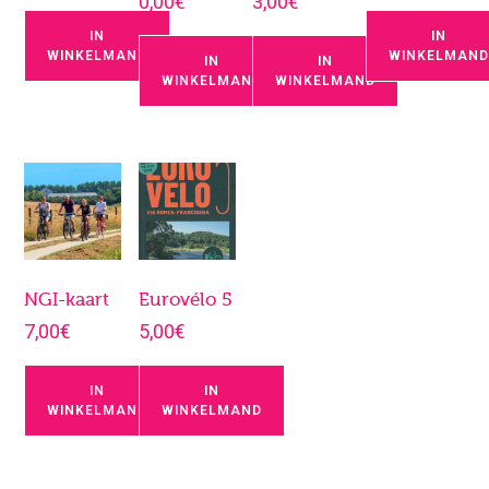
0,00
€
3,00
€
IN
IN
WINKELMAND
WINKELMAN
IN
IN
WINKELMAND
WINKELMAND
NGI-kaart
Eurovélo 5
7,00
€
5,00
€
IN
IN
WINKELMAND
WINKELMAND