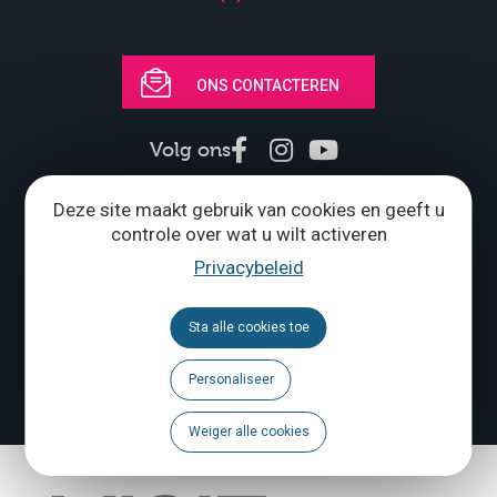
ONS CONTACTEREN
Volg ons
Deze site maakt gebruik van cookies en geeft u
Brochures
controle over wat u wilt activeren
Agenda
Privacybeleid
Een probleem te melden?
Sta alle cookies toe
Personaliseer
FR
NL
Weiger alle cookies