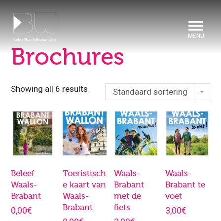
Cookies beheer paneel
Home
>
Brochures
Brochures
Showing all 6 results
Standaard sortering
Beleef
Toeristisch
Waals-
Waals-
Waals-
e kaart van
Brabant
Brabant te
Brabant
Waals-
met de
voet
Brabant
fiets
0,00
€
3,00
€