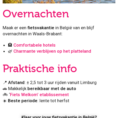
Overnachten
Maak er een
fietsvakantie
in België van en blijf
overnachten in Waals-Brabant:
🏨
Comfortabele hotels
🌿
Charmante verblijven op het platteland
Praktische info
📍
Afstand
: ± 2,5 tot 3 uur rijden vanuit Limburg
🚗 Makkelijk
bereikbaar met de auto
🚲 ‘
Fiets Welkom’ etablissement
☀️
Beste periode
: lente tot herfst
Klaar voor jouw fietsvakantie in België?