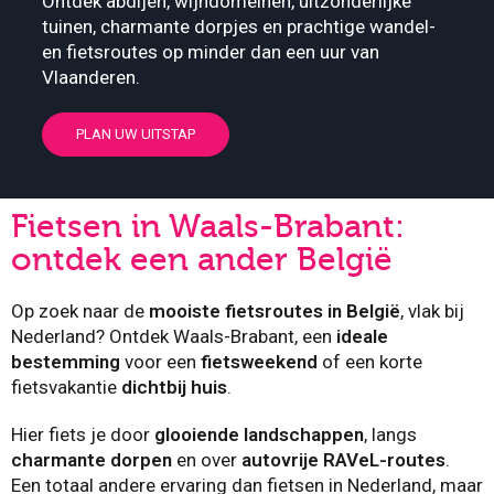
Ontdek abdijen, wijndomeinen, uitzonderlijke
tuinen, charmante dorpjes en prachtige wandel-
en fietsroutes op minder dan een uur van
Vlaanderen.
PLAN UW UITSTAP
Fietsen in Waals-Brabant:
ontdek een ander België
Op zoek naar de
mooiste fietsroutes
in België
, vlak bij
Nederland? Ontdek Waals-Brabant, een
ideale
bestemming
voor een
fietsweekend
of een korte
fietsvakantie
dichtbij huis
.
Hier fiets je door
glooiende landschappen
, langs
charmante dorpen
en over
autovrije RAVeL-routes
.
Een totaal andere ervaring dan fietsen in Nederland, maar