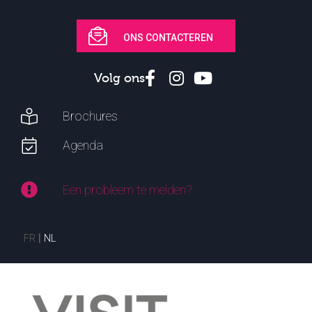
ONS CONTACTEREN
Volg ons
Brochures
Agenda
Een probleem te melden?
FR
NL