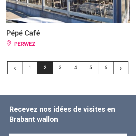
Pépé Café
PERWEZ
‹
›
1
2
3
4
5
6
Recevez nos idées de visites en
Brabant wallon