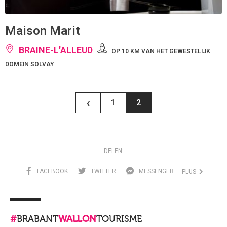
Maison Marit
BRAINE-L'ALLEUD
OP 10 KM VAN HET GEWESTELIJK
DOMEIN SOLVAY
‹
1
2
DELEN:
FACEBOOK
TWITTER
MESSENGER
PLUS
#
BRABANT
WALLON
TOURISME