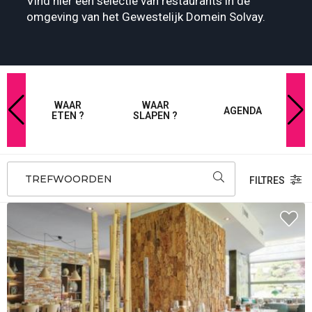
Vind hier een selectie van restaurants in de
omgeving van het Gewestelijk Domein Solvay.
LIJK
WAAR
WAAR
AGENDA
IN
ETEN ?
SLAPEN ?
AY
TREFWOORDEN
FILTRES