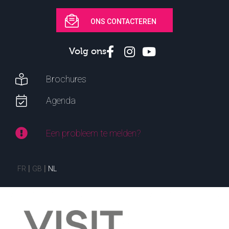
ONS CONTACTEREN
Volg ons
Brochures
Agenda
Een probleem te melden?
FR
GB
NL