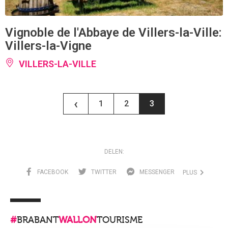
Vignoble de l'Abbaye de Villers-la-Ville:
Villers-la-Vigne
VILLERS-LA-VILLE
‹
1
2
3
DELEN:
FACEBOOK
TWITTER
MESSENGER
PLUS
#
BRABANT
WALLON
TOURISME