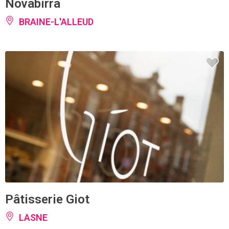
Novabirra
BRAINE-L'ALLEUD
Pâtisserie Giot
LASNE