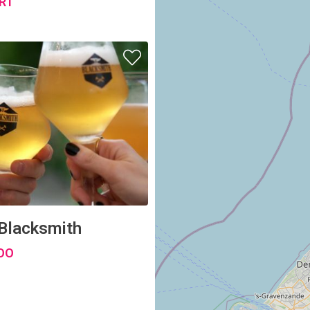
 Blacksmith
OO