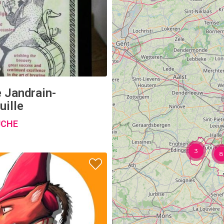
 Jandrain-
uille
UCHE
3
8