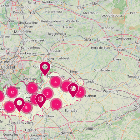
4
3
7
12
2
3
5
6
5
8