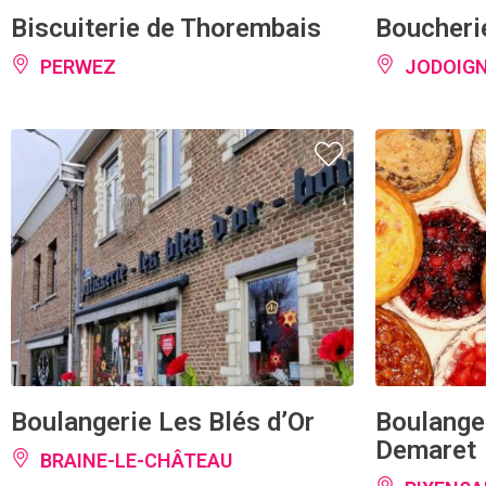
Biscuiterie de Thorembais
Boucheri
PERWEZ
JODOIG
Boulangerie Les Blés d’Or
Boulange
Demaret
BRAINE-LE-CHÂTEAU
RIXENSA