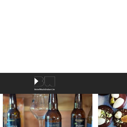
brouwerijen en
wijngaarden
van Waals-Brabant. Ont
TREFWOORDEN
70
resultaten
SORTEER OP
NAAM
RONDOM
MIJ