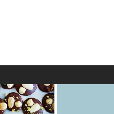
dek hieronder alle streekproducenten van Waals-Brabant.
V