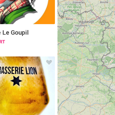
 Le Goupil
RT