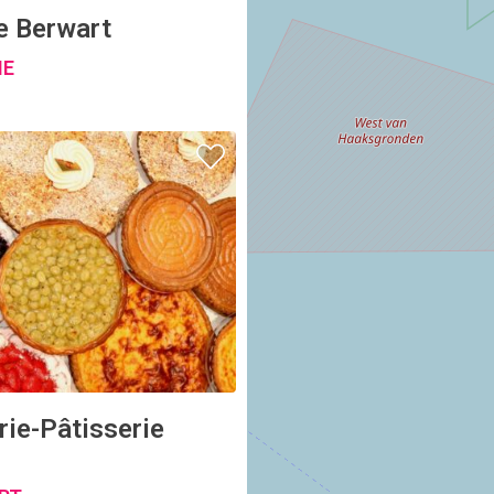
e Berwart
NE
rie-Pâtisserie
RT