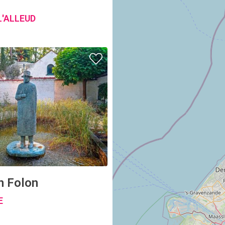
L'ALLEUD
n Folon
E