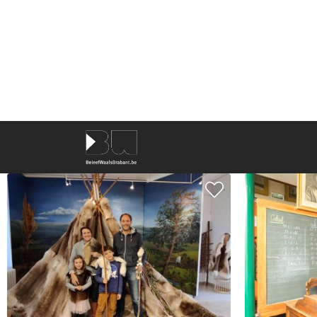
TREFWOORDEN
29
resultaten
SORTEER OP
NAAM
RONDOM
MIJ