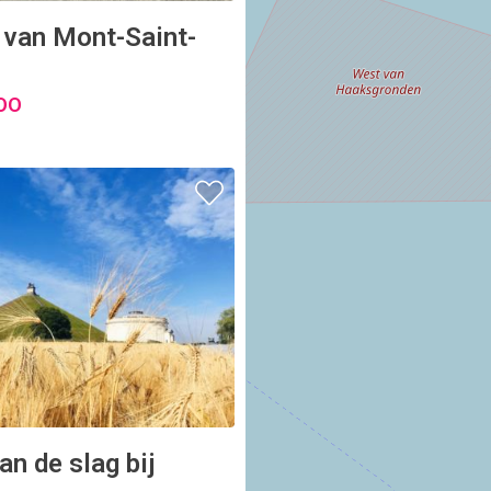
 van Mont-Saint-
OO
n de slag bij