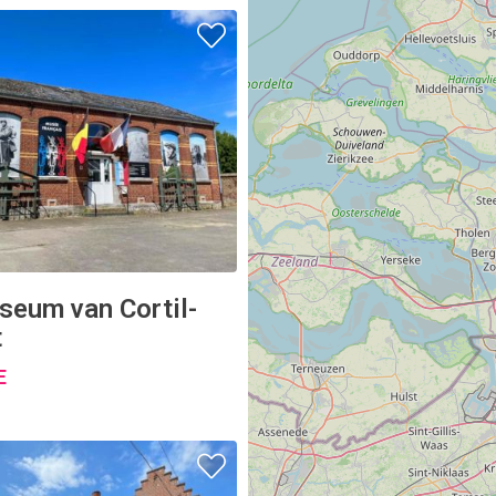
seum van Cortil-
t
E