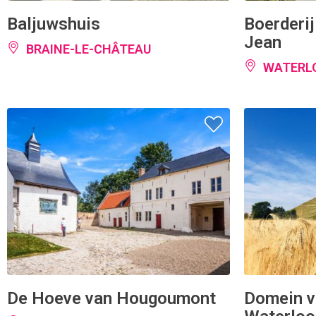
Baljuwshuis
Boerderij
Jean
BRAINE-LE-CHÂTEAU
WATERL
De Hoeve van Hougoumont
Domein va
Waterloo
BRAINE-L'ALLEUD